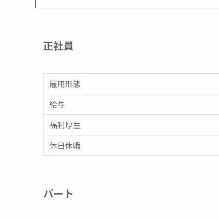
正社員
雇用形態
給与
福利厚生
休日休暇
パート