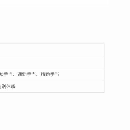
勉⼿当、通勤⼿当、精勤⼿当
特別休暇